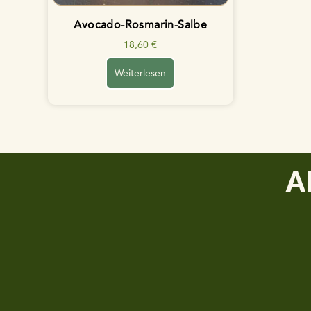
Avocado-Rosmarin-Salbe
18,60
€
Weiterlesen
A